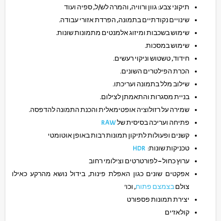
תיקוני צבע: גוון ורוויה, והמרה לש/ל, ספיה ועוד
שינויים נקודתיים בתמונה, הפרדת אזורי עבודה.
שימוש בשכבות ומיזוג אלמנטים מתמונות שונות.
שימוש במסכות.
חידוד, טשטוש וניקוי רעשים.
הכרת הפילטרים השונים.
שילוב מלל בתמונה ועריכתו.
בניית מסגרות והתאמתן לצילום.
שמירה על רזולוציה אופטימאלית והכנת התמונה להדפסה.
פתיחה ועריכה בסיסית של
RAW
קשנים ופעולות לתיקון תמונות רבות באופן אוטומטי
טכניקות שונות:
HDR
ערוץ כחול – לפורטרטים וצילומי רחוב
אפקטים שונים כגון האפלת פינות, בידול נושא מהרקע כאילו
צולם
בצמצם פתוח
, וכו'
יצירת תמונות פספורט
קולאז'ים