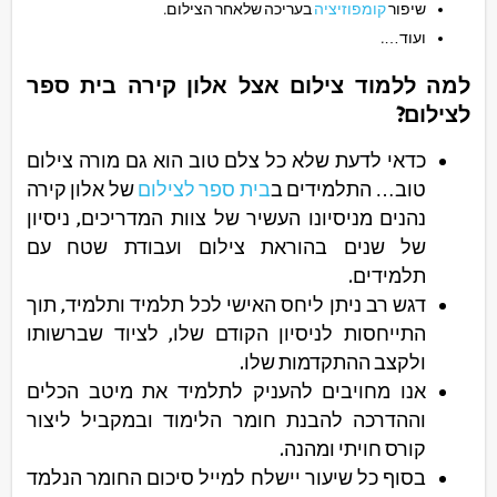
שיפור
קומפוזיציה
בעריכה שלאחר הצילום.
ועוד….
למה ללמוד צילום אצל אלון קירה בית ספר
לצילום?
כדאי לדעת שלא כל צלם טוב הוא גם מורה צילום
טוב… התלמידים ב
בית ספר לצילום
של אלון קירה
נהנים מניסיונו העשיר של צוות המדריכים, ניסיון
של שנים בהוראת צילום ועבודת שטח עם
תלמידים.
דגש רב ניתן ליחס האישי לכל תלמיד ותלמיד, תוך
התייחסות לניסיון הקודם שלו, לציוד שברשותו
ולקצב ההתקדמות שלו.
אנו מחויבים להעניק לתלמיד את מיטב הכלים
וההדרכה להבנת חומר הלימוד ובמקביל ליצור
קורס חויתי ומהנה.
בסוף כל שיעור יישלח למייל סיכום החומר הנלמד