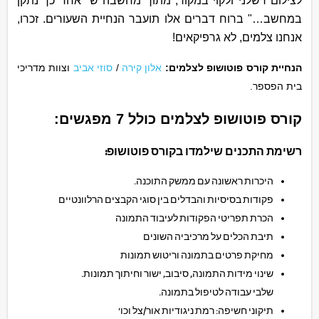
לצילום רשלני ולקוי במקור, מתוך מחשבה ש "אחר כך נתקן
במחשב…" ברוח דברים אלו תועבר הנחיית השעורים. זכרו,
אנחנו צלמים, לא גרפיקאים!
הנחיית קורס פוטושופ לצלמים:
אלון קירה
/
סוזי אביב
וצוות מדריכי
בית הפספר.
קורס פוטושופ לצלמים כולל 7 מפגשים:
רשימת התכנים שילמדו בקורס פוטושופ:
היכרות ראשונה עם ממשק התוכנה.
פקודות בסיסיות והבדלים בין סוגי הקבצים הרלוונטיים
הכרת תפריטי הפקודות לעיבוד התמונה
תיבת הכלים על מרכיביה השונים
מחיקת פרטים בתמונה וריטוש תמונות
שינוי מידות התמונה, סיבוב, ישור וחיתוך תמונות.
שלבי עבודה לטיפול בתמונה.
תיקוני חשיפה: רמת ניגודיות אור/צל וכו'