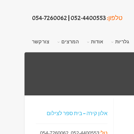
טלפון:
052-4400553
|
054-7260062
גלריות
אודות
המרצים
צור קשר
אלון קירה – בית ספר לצילום
טל:
054-7260062
,
052-4400553