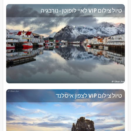
טיול צילום VIP לאיי לופוטן - נורבגיה
טיול צילום VIP לצפון איסלנד