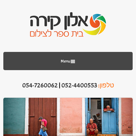
Menu
טלפון:
052-4400553
|
054-7260062