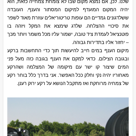
שלנו. לכן, אם נמצא מקום שבו לא צומחת צמחייה כזאת, הוא
יהיה המקום המועדף למיקום המסתור והענף. העובדה
ששלדגונים גמדיים הם עופות טריטוריאלים עוזרת מאוד לשפר
את סיכויי ההצלחה. שלדג שימצא את המקל ויזהה בו
פוטנציאל לעמדת ציד טובה, ישמור עליו מכל משמר ויותר מכך
– יחזור אליו בתדירות גבוהה.
מיקום הענף במים חייב להיעשות תוך כדי התחשבות ברקע
ובגובה הצילום. כדאי למקם את הענף בגובה כזה מעל פני
המים שיצור קו ישר עם מיקומה של המצלמה ושהרקע
מאחוריו יהיה נקי וחלק ככל האפשר. אני בדרך כלל בוחר רקע
של צמחיה מרוחקת ואז מתקבל הנושא על רקע ירוק רענן.