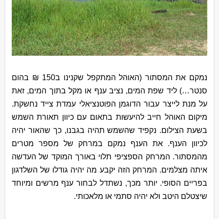
נמקם את המסתור (האוהל המתקפל שקנינו ב150 ₪ בהום
סנטר…) ליד שפת המים, נציב ענף או מקל בתוך המים, זאת
על מנת לייצר עבור הדוגמן הפוטנציאלי עמדת צייד נחשקת.
מיקום האוהל חייב להיעשות בתאום עם כיוון תאורת השמש
בשעת הצילום. נקפיד שהשמש תהיה בגבנו, כך שהאור יהיה
לכיוון הענף. את הענף נמקם במרחק של מספר מטרים
מהמסתור. המרחק הספציפי תלוי באורך המוקד של העדשה
איתה מצלמים. המרחק הזה יקבע מה יהיה גודלו של השלדגון
בפריים הסופי. יותר מכך, נשתדל לבחור ענף מרשים ומיוחד
שיצטלם היטב ולא יהיה סתמי או מלאכותי.