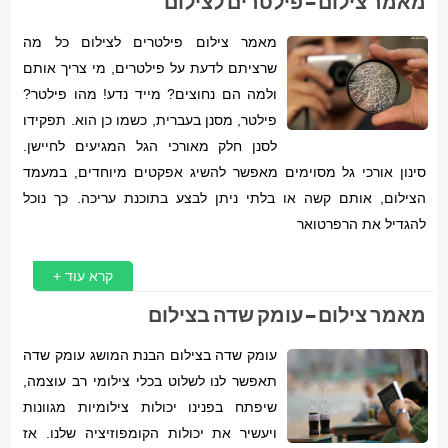
מאמר צילום – פילטרים לצילום
מאמר צילום פילטרים לצילום כל מה
שרציתם לדעת על פילטרים, מי צריך אותם
ולמה הם נחוצים? מייד נדע! מהו פילטר?
פילטר, מסנן בעברית, כשמו כן הוא. תפקידו
לסנן חלק מאורכי הגל המגיעים לחיישן.
סינון אורכי גל מסוימים מאפשר להשיג אפקטים מיוחדים, במעמד
הצילום, אותם קשה או בלתי ניתן לבצע בתוכנת עריכה. כך נוכל
להגדיל את הרפרטואר
קרא עוד +
מאמר צילום – עומק שדה בצילום
עומק שדה בצילום הבנת המושג עומק שדה
תאפשר לנו לשלוט בכלי צילומי רב עוצמה,
שיפתח בפנינו יכולות צילומיות מגוונות
ויעשיר את יכולות הקומפוזיציה שלנו. אז