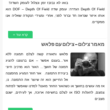
בואו לא נבזבז זמן ונצלול לעומק השדה!
Depth Of Field הגדרה: עומק שדה DOF – Depth Of Field הוא
אותו איזור שנראה חד וברור לפני, אחרי ומצידי הנקודה שאליה אנו
ממקדים.
קרא עוד +
מאמר צילום – צילום עם פלאש
פלאש ותאורה קשה לצלם תמונה ללא
אור…בעצם אפשר – אם ברצוננו להציג
תמונה של חושך… האור הוא מרכיב חיוני
ביצירת התמונה. אור חוזר המגיע מהסצנה
אל החיישן הוא זה שיוצר את התמונה. נו,
אז מה עושים בחושך או כשהאור החוזר מועט? למדנו שאפשר לפתוח
צמצם, להעלות ISO או לצלם בחשיפה ארוכה, אך לעיתים, ישנם
מצבים