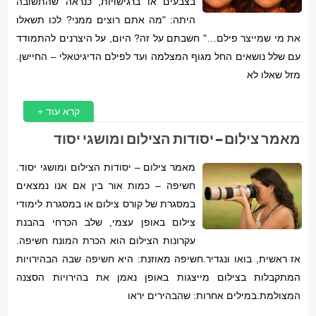
בצבעים או ברגישויות, כנראה שהתשובה
היתה: "מה אתם רוצים ממני? לכו תשאלו
את מי שמייצר פילם…" חשבתם על זה? היום, על היצרנים להתמודד
עם שלל נושאים החל מגוף המצלמה ועד לפילם הדיגיטאלי – החיישן.
מזל שאלו לא
קרא עוד +
מאמר צילום – יסודות הצילום ומושגי יסוד
מאמר צילום – יסודות הצילום ומושגי יסוד.
חשיפה – כמות אור בין אם אנו נמצאים
במסגרת של קורס צילום או במסגרת לימודי
צילום באופן עצמי, שלב הכרחי בהבנת
עקרונות הצילום הוא הכרת המונח חשיפה.
אז ראשית, בואו ונגדיר.חשיפה מאוזנת: היא חשיפה שבה הבהירויות
המתקבלות בצילום מייצגות באופן נאמן את בהירויות הסצנה
המצולמת.במילים אחרות: שהבהירים יראו