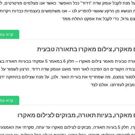
ל מנת לקבל עומק שדה "רדוד" ככל האפשר. כאשר אנו מצלמים פורטרטים, ל
 הנושא מן הרקע שעשוי להפריע לנו – אנו משתמשים בעצמיות כבדות ויקרות
ם גדול, כדי לקבל את אפקט התלת-ממד
קרא עוד
מאקרו, צילום מאקרו בתאורה טבעית
צילום מאקרו בתאורה טבעית מאמר צילום מאקרו – חלק 6 במאמר 5 עסקתי בבעיות
ודה הקצרים הם הסיבה לאור חוזר מועט ועומק שדה רדוד. הרצון לשמור על 
סגור צמצם, מה שמחריף את בעיית האור. ולכן, על מנת שצילום בהחזקה ידנ
בזק לעזרתנו. אולם לצד
קרא עוד
מאקרו, בעיות תאורה, מבזקים לצילום מאקרו
מאמר צילום מאקרו, חלק 5 בעיות תאורה, מבזקים לצילום מאקרו עד עתה, סקרתי את האמצע
 לרשותנו בצילומי מאקרו. אבל כידוע, עדשות הן לא הכל בצילום. אז בואו נש