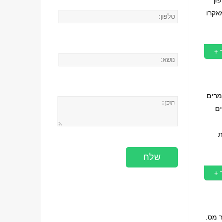
אקרו
 +
במאמרים
ים
ת
 +
מר מס.