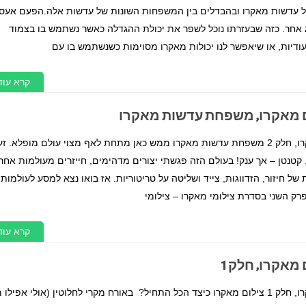
על עדשות מאקרו ובהבדלים בין המשפחות השונות של עדשות אלה.הפעם אעסו
 אחר. כזה שבעזרתו נוכל לשפר את יכולת ההגדלה כאשר נשתמש בו בצמוד
ודיות, או שיאפשר לנו יכולות מאקרו מסוימות כשנשתמש בו עם
קרא עוד
 מאקרו, משפחת עדשות מאקרו
מאמר צילום מאקרו, חלק 2 משפחת עדשות מאקרו ממש כאן מתחת לאף מצוי עולם מופלא. ז
קטנטן – אך ענק! בעולם הזה פגשתי יצורים מדהימים, חייזרים מעולמות אחרי
של חיזור, הזדווגות, צייד ושליטה על טריטוריות. אז בואו נצא למסע לעולמות
ק השני בסדרת צילומי מאקרו – צילומי
קרא עוד
מאקרו, חלק 1
מאמר צילום מאקרו, חלק 1 צילום מאקרו כיצד הכל התחיל? באורח מקרי לחלוטין (אולי אפילו