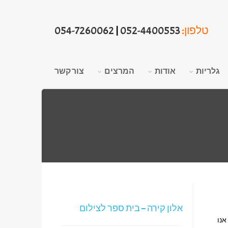
טלפון:
052-4400553
|
054-7260062
גלריות
אודות
המרצים
צור קשר
אלון קירה – בית ספר לצילום
 אנו