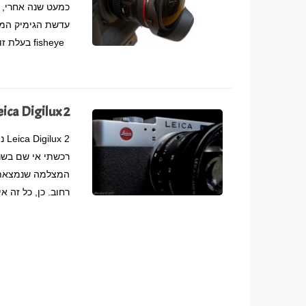
כמעט שנה אחרי, 
עדשת הגימיק המענ
fisheye בעלת זום. אורך המוקד המשתנה שלה הופך אותה לעדשת עין דג
Leica Digilux 2 נוסטלגיה דיגיטא
 2
המצלמה שנמצאת תמ
רחוב. כן, כל זה אי שם ב 2006,2007 … של