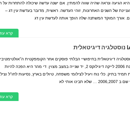
היא הגיעה ונראה שהיה שווה להמתין. אם ישנה עדשה שיכולה להתחרות על ה
יינת של השנים האחרונות, זוהי העדשה. ראשית, מדובר בעדשת עין דג –
קרא עוד
לית
Leica Digilux נוסטלגיה דיגיטאלית בחיפושיי הבלתי פוסקים אחר הקומפקטית ה"אולטימטיבי
רכשתי אי שם בשנת 2006 לייקה דיגילוקס 2, יד שנייה במצב מצוין. די מהר היא הפכה להיות
יד בתיק. כלי נוח ויעיל לצילומי משפחה, טיולים בארץ, נסיעות לחו"ל וצילו
א תבינו אותי לא
קרא עוד