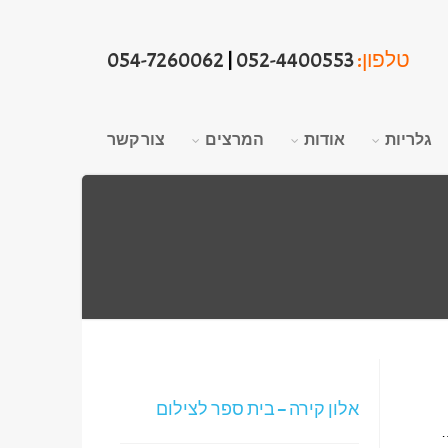
טלפון:
052-4400553
|
054-7260062
גלריות
אודות
המרצים
צור קשר
אלון קירה – בית ספר לצילום
 הזאת הזמנתי באוגוסט 2010 …