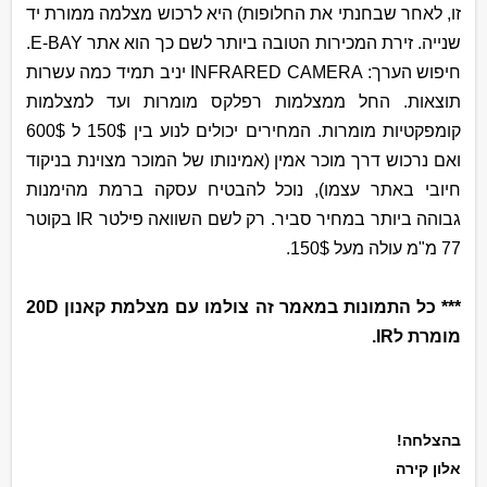
זו, לאחר שבחנתי את החלופות) היא לרכוש מצלמה ממורת יד
שנייה. זירת המכירות הטובה ביותר לשם כך הוא אתר
E-BAY
.
חיפוש הערך:
INFRARED CAMERA
יניב תמיד כמה עשרות
תוצאות. החל ממצלמות רפלקס מומרות ועד למצלמות
קומפקטיות מומרות. המחירים יכולים לנוע בין
150$
ל
600$
ואם נרכוש דרך מוכר אמין (אמינותו של המוכר מצוינת בניקוד
חיובי באתר עצמו), נוכל להבטיח עסקה ברמת מהימנות
גבוהה ביותר במחיר סביר. רק לשם השוואה פילטר
IR
בקוטר
77
מ"מ עולה מעל
150$
.
*** כל התמונות במאמר זה צולמו עם מצלמת קאנון
20D
מומרת ל
IR
.
בהצלחה!
אלון קירה