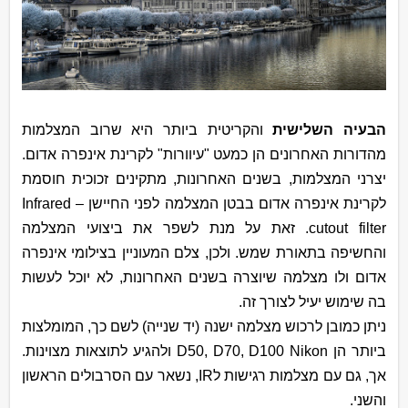
הבעיה השלישית
והקריטית ביותר היא שרוב המצלמות
מהדורות האחרונים הן כמעט "עיוורות" לקרינת אינפרה אדום.
יצרני המצלמות, בשנים האחרונות, מתקינים זכוכית חוסמת
לקרינת אינפרה אדום בבטן המצלמה לפני החיישן –
Infrared
cutout filter
. זאת על מנת לשפר את ביצועי המצלמה
והחשיפה בתאורת שמש. ולכן, צלם המעוניין בצילומי אינפרה
אדום ולו מצלמה שיוצרה בשנים האחרונות, לא יוכל לעשות
בה שימוש יעיל לצורך זה.
ניתן כמובן לרכוש מצלמה ישנה (יד שנייה) לשם כך, המומלצות
ביותר הן
Nikon
D50, D70, D100
ולהגיע לתוצאות מצוינות.
אך, גם עם מצלמות רגישות ל
IR
, נשאר עם הסרבולים הראשון
והשני.