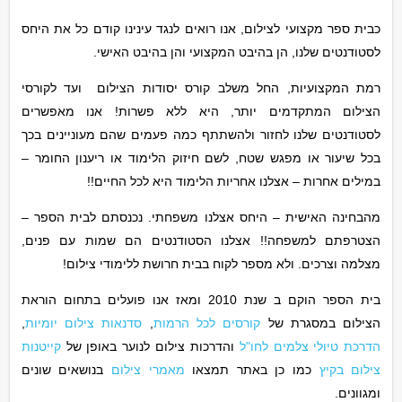
כבית ספר מקצועי לצילום, אנו רואים לנגד עינינו קודם כל את היחס
לסטודנטים שלנו, הן בהיבט המקצועי והן בהיבט האישי.
רמת המקצועיות, החל משלב קורס יסודות הצילום ועד לקורסי
הצילום המתקדמים יותר, היא ללא פשרות! אנו מאפשרים
לסטודנטים שלנו לחזור ולהשתתף כמה פעמים שהם מעוניינים בכך
בכל שיעור או מפגש שטח, לשם חיזוק הלימוד או ריענון החומר –
במילים אחרות – אצלנו אחריות הלימוד היא לכל החיים!!
מהבחינה האישית – היחס אצלנו משפחתי. נכנסתם לבית הספר –
הצטרפתם למשפחה!! אצלנו הסטודנטים הם שמות עם פנים,
מצלמה וצרכים. ולא מספר לקוח בבית חרושת ללימודי צילום!
בית הספר הוקם ב שנת 2010 ומאז אנו פועלים בתחום הוראת
הצילום במסגרת של
קורסים לכל הרמות
,
סדנאות צילום יומיות
,
הדרכת טיולי צלמים לחו"ל
והדרכות צילום לנוער באופן של
קייטנות
צילום בקיץ
כמו כן באתר תמצאו
מאמרי צילום
בנושאים שונים
ומגוונים.