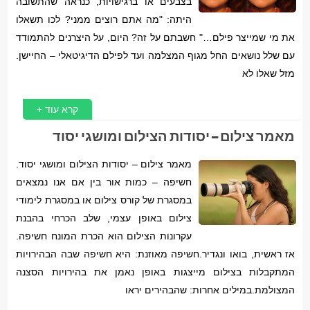
בצבעים או ברגישויות, כנראה שהתשובה
היתה: "מה אתם רוצים ממני? לכו תשאלו
את מי שמייצר פילם…" חשבתם על זה? היום, על היצרנים להתמודד
עם שלל נושאים החל מגוף המצלמה ועד לפילם הדיגיטאלי – החיישן.
מזל שאלו לא
קרא עוד +
מאמר צילום – יסודות הצילום ומושגי יסוד
מאמר צילום – יסודות הצילום ומושגי יסוד.
חשיפה – כמות אור בין אם אנו נמצאים
במסגרת של קורס צילום או במסגרת לימודי
צילום באופן עצמי, שלב הכרחי בהבנת
עקרונות הצילום הוא הכרת המונח חשיפה.
אז ראשית, בואו ונגדיר.חשיפה מאוזנת: היא חשיפה שבה הבהירויות
המתקבלות בצילום מייצגות באופן נאמן את בהירויות הסצנה
המצולמת.במילים אחרות: שהבהירים יראו