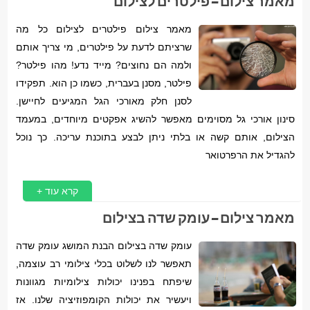
מאמר צילום – פילטרים לצילום
מאמר צילום פילטרים לצילום כל מה
שרציתם לדעת על פילטרים, מי צריך אותם
ולמה הם נחוצים? מייד נדע! מהו פילטר?
פילטר, מסנן בעברית, כשמו כן הוא. תפקידו
לסנן חלק מאורכי הגל המגיעים לחיישן.
סינון אורכי גל מסוימים מאפשר להשיג אפקטים מיוחדים, במעמד
הצילום, אותם קשה או בלתי ניתן לבצע בתוכנת עריכה. כך נוכל
להגדיל את הרפרטואר
קרא עוד +
מאמר צילום – עומק שדה בצילום
עומק שדה בצילום הבנת המושג עומק שדה
תאפשר לנו לשלוט בכלי צילומי רב עוצמה,
שיפתח בפנינו יכולות צילומיות מגוונות
ויעשיר את יכולות הקומפוזיציה שלנו. אז