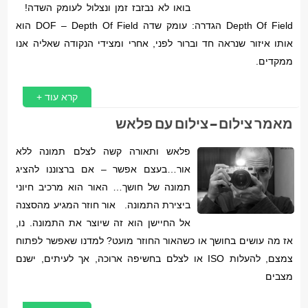
בואו לא נבזבז זמן ונצלול לעומק השדה!
Depth Of Field הגדרה: עומק שדה DOF – Depth Of Field הוא
אותו איזור שנראה חד וברור לפני, אחרי ומצידי הנקודה שאליה אנו
ממקדים.
קרא עוד +
מאמר צילום – צילום עם פלאש
פלאש ותאורה קשה לצלם תמונה ללא
אור…בעצם אפשר – אם ברצוננו להציג
תמונה של חושך… האור הוא מרכיב חיוני
ביצירת התמונה. אור חוזר המגיע מהסצנה
אל החיישן הוא זה שיוצר את התמונה. נו,
אז מה עושים בחושך או כשהאור החוזר מועט? למדנו שאפשר לפתוח
צמצם, להעלות ISO או לצלם בחשיפה ארוכה, אך לעיתים, ישנם
מצבים