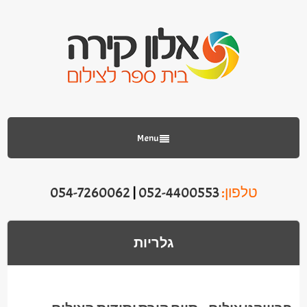
Menu
טלפון:
052-4400553
|
054-7260062
גלריות