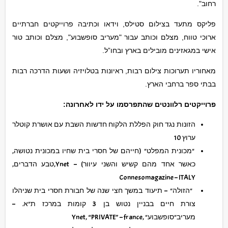
רחוב".
פליקס מתעד בצילום סטילס, וידאו וכתיבה פרוייקטים חברתיים
ארוכי טווח, מצלם וכותב עבור "מעריב סופשבוע", מצלם וכותב טור
אישי במגאזינים מובילים בארץ ובחו”ל.
מאחוריו תערוכות צילום רבות, ראיונות בטלויזיה ושעות הדרכה רבות
בבתי ספר ברחבי הארץ.
פרוייקטים רלוונטים שהתפרסמו על ידו לאחרונה:
הזונות נגד חוק הפללת הלקוח חדשות השבת עם אושרת קוטלר
ערוץ 10
"מכונית המפלט" (חייהם של חסרי בית שחיו במכונית נטושה,
כאשר אחד מהם קשיש והשני עיוור) – Ynet,טבע הדברים,
Connesomagazine – ITALY
"הזולה" – תיעוד במשך חצי שנה של חבורת חסרי בית שניהלו
צורת חיים בבניין נטוש בן 3 קומות במרכז ת"א. –
מעריב"סופשבוע" ,Ynet, “PRIVATE” – france