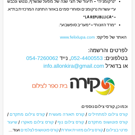
"נרקומניה" – תיעוד של חצי שנה של מפעל שנשרף, ננטש ונכבש
ע"י עשרות נרקומנים וסוחרי סמים באזור התחנה המרכזית בת"א.
– “LA REPUBLLICA”
"מרד הזונות" – “מעריב סופשבוע".
האתר של פליקס:
www.felixlupa.com
לפרטים והרשמה:
בטלפונים:
052-4400553
, נייד
054-7260062
או בדוא"ל
info.allonkira@gmail.com
וכמו כן, קורסי צילום נוספים:
קורס צילום למתחילים
/
קורס תאורה מעשית
/
קורס צילום מתקדם
/
קורס פוטושופ מתקדם
/
קורס צילום נוף
/
קורס צילום מאקרו
/
שיעור
פרטי בצילום
/
קורס צילום מזווית אחרת
/
קורס פוטושופ לצלמים
ועוד…