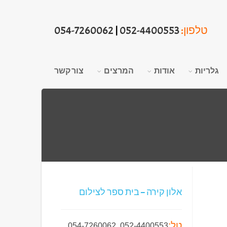
טלפון:
052-4400553
|
054-7260062
גלריות
אודות
המרצים
צור קשר
אלון קירה – בית ספר לצילום
טל:
054-7260062
,
052-4400553