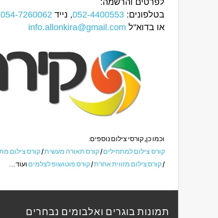
לפרטים והרשמה:
בטלפונים:
052-4400553
, נייד
054-7260062
או בדוא"ל
info.allonkira@gmail.com
וכמו כן, קורסי צילום נוספים:
קורס צילום למתחילים
/
קורס תאורה מעשית
/
קורס צילום מ
/
קורס צילום מזווית אחרת
/
קורס פוטושופ לצלמים
ועוד…
תמונות בוגרים ואלבומים נבחרים