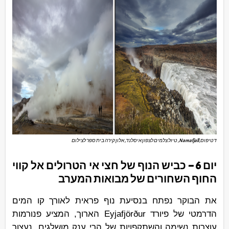
דטיפוס, Namafjall, טיול צלמים לצפון איסלנד, אלון קירה בית ספר לצילום
יום 6 – כביש הנוף של חצי אי הטרולים אל קווי
החוף השחורים של מבואות המערב
את הבוקר נפתח בנסיעת נוף פראית לאורך קו המים
הדרמטי של פיורד Eyjafjörður הארוך, המציע פנורמות
עוצרות נשימה והשתקפויות של הרי ענק מושלגים. נעצור