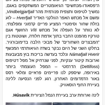
ה"פסאודו-מכתשים" הגיאומטריים המשתקפים באגם,
נמשיך לטיפוס ותצפית פנורמית מהר
Vindbelgjarfjall
,
ומשם אל מכתש האפר הוולקני האדיר
Hverfjall
– לוע
בזלת שחור וסימטרי המציע פריים קדמוני ומפלצתי.
לא נוותר על העפלה אל מכתש
Víti
החושף אגם
טורקיז מהפנט החבוי בתוך אדמת חלודה, ושוטטות בין
"המבצרים השחורים" של מבוכי הלבה בדימובורגיר.
בחלקו השני של היום נבקר בשדה הגיאותרמי המכשף
Námafjall Hverir
ונלכד בעדשה בריכות בוץ מבעבעות
וארובות קיטור ענקיות, לפני שנרחיק אל מפל דטיפוס
(Dettifoss) הדרמטי – המפל העוצמתי ביותר
באירופה, שיספק לנו פריימים פראיים ומלאי רסס
באור הדמדומים האחרון, רגע לפני הנסיעה ללינה
בעיירת החוף הוסאוויק.
לינה וארוחת ערב בעיירת הנמל הציורית
Húsavík
.