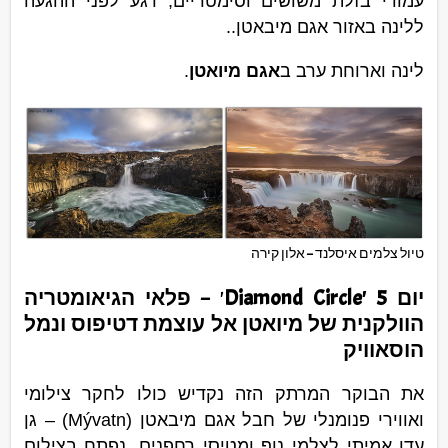
עמודי בזלת משושים וסימטריים, רגע לפני ההגעה
ללינה באזור אגם מיבאטן..
לינה וארוחת ערב ב
אגם מיואטן
.
טיול צלמים איסלנד – אלון קירה
יום 5 'Diamond Circle
' –
פלאי הגיאומטריה
הוולקנית של מיואטן אל עוצמת דטיפוס ונמל
הוסאוויק
את הבוקר המרתק הזה נקדיש כולו לחקר צילומי
ואווירי פנומנלי של חבל אגם מיבאטן (Mývatn) – גן
עדן אמיתי לצלמי נוף ומטיסי רחפנים. נפתח בצילום