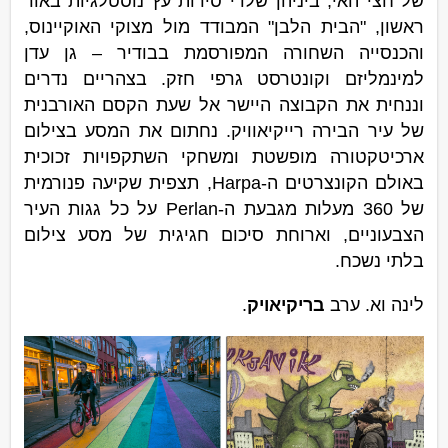
של חצי האי, ביניהן שלדי סירות עץ נוסטלגיות באור
ראשון, "הבית הלבן" המבודד מול מצוקי האוקיינוס,
והכנסייה השחורה המפורסמת בבודיר – גן עדן
למינמליזם וקונטרסט גרפי חזק. בצהריים נדרים
וננחית את הקבוצה היישר אל שעת הקסם האורבנית
של עיר הבירה רייקיאוויק. נחתום את המסע בצילום
ארכיטקטורה מופשטת ומשחקי השתקפויות זכוכית
באולם הקונצרטים ה-Harpa, תצפית שקיעה פנורמית
של 360 מעלות מגבעת ה-Perlan על כל גגות העיר
הצבעוניים, וארוחת סיכום חגיגית של מסע צילום
בלתי נשכח.
לינה וא. ערב
בריקיאויק
.