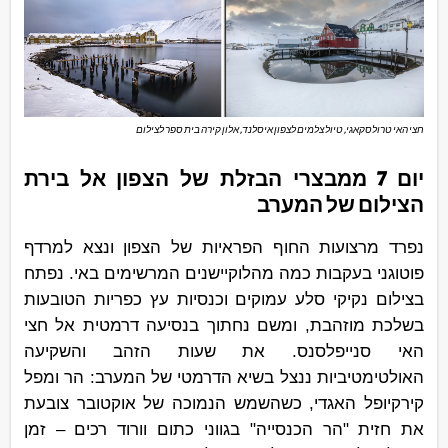
חצי האי טרולסקאגי, טיול צלמים לצפון איסלנד, אלון קירה בית ספר לצילום
יום 7 ממבצרי הבזלת של הצפון אל בירת
הצילום של המערב
נפרד מרצועות החוף הפראיות של הצפון ונצא למרדף
פוטוגני בעקבות כמה מהלוקיישנים המרשימים באי. נפתח
בצילום נקיקי סלע עמוקים וכנסיות עץ כפריות הטובעות
בשלכת מוזהבת, ומשם נחתוך בנסיעה דרמטית אל חצי
האי סנייפלסנס. את שעות הזהב והשקיעה
האולטימטיביות ננצל בשיא הדרמטי של המערב: הר ומפל
קירקיופל האגדי, כשהשמש הנמוכה של אוקטובר צובעת
את חזית "הר הכנסייה" בגווני כתום וורוד רכים – זמן