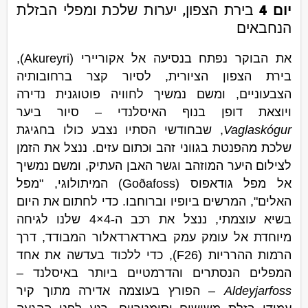
יום 4
בירת הצפון, יערות שלכת ומפלי הבזלת
הנחבאים
את הבוקר נפתח בנסיעה אל אקוריירי (Akureyri),
בירת הצפון הציורית, לסיור קצר ברחובותיה
הצבעוניים, ומשם נמשיך לחוויה פוטוגנית נדירה
ויוצאת דופן בנוף האיסלנדי – סיור ביער
Vaglaskógur
, שבחודשי הסתיו נצבע כולו בחגיגת
שלכת מהפנטת בגווני זהב וכתום עזים. ננצל את הזמן
לצילום היער המוזהב וגשר האבן העתיק, ומשם נמשיך
אל מפל גודאפוס (Goðafoss) המיתולוגי, "מפל
האלים", המרשים ביופיו וברוחבו. כדי לחתום את היום
בשיא עוצמתי, ננצל את רכב ה-4×4 שלנו לגיחה
מיוחדת אל עומק עמק בארדארדאלור המבודד, דרך
הרמות ההרריות (F26), כדי ללכוד בעדשה את אחד
המפלים הנסתרים והדרמטיים ביותר באיסלנד –
Aldeyjarfoss
– הפורץ בעוצמה אדירה מתוך קיר