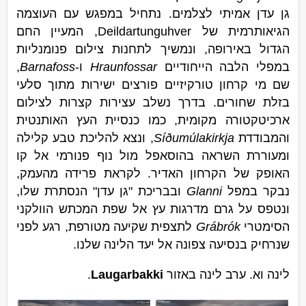
גן עדן אמיתי לצלמים. נתחיל במפגש עם העוצמה
הגיאותרמית של Deildartunguhver, המעיין החם
הגדול באירופה, ונמשיך לתחנות צילום פנומנליות
במפלי הלבה הייחודיים
Hraunfossar
ו-
Barnafoss
,
שם מי קרחון טורקיזיים פורצים ישירות מתוך סלעי
בזלת שחורים. בדרך נשלב עצירות קצרות לצילום
ארכיטקטורה מקומית, כמו כנסיית העץ האותנטית
והמבודדת
Síðumúlakirkja
, ונצא להליכת טבע קלילה
ומעוררת השראה בהוסאפל מול נוף פנורמי אל קו
האופק של הקרחון האדיר. לקראת פרידה מהעמק,
נבקר במפל
Glanni
ובבריכת "גן עדן" הנסתרת שלו,
ונטפס על גרם מדרגות עץ אל שפת המכתש הוולקני
הסימטרי
Grábrók
לתצפית שקיעה מטורפת, רגע לפני
שנרחיק בנסיעה צפונה אל יעד הלינה שלנו.
לינה וא. ערב לינה באזור
Laugarbakki
.