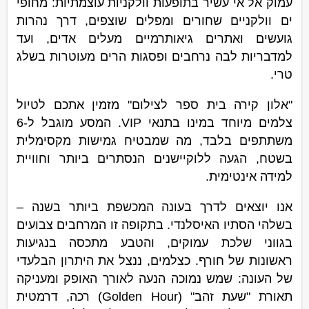
עמוק אל אי עשיר בתופעות וולקניות עוצמתיות: מחופי
ים וולקניים שחורים ומפלים שוצפים, דרך נהרות
גועשים ואתרים גיאותרמיים מעלים אדים, ועד
למדבריות לבה נרחבים ופסגות הרים מעוטרות בשלג
טרי.
"אלון קירה בית ספר לצילום" מזמין אתכם לטיול
צלמים מיוחד במינו בתנאי VIP. המסע מוגבל ל-6
משתתפים בלבד, מה שמבטיח גמישות מקסימלית
בשטח, הגעה ללוקיישנים הנסתרים ביותר וחוויית
למידה אינטימית.
אנו יוצאים לדרך בעונה המכשפת ביותר בשנה –
בשלהי הסתיו האיסלנדי. בתקופה זו המרחבים צבועים
בגווני שלכת עמוקים, והטבע מתכסה בנגיעות
ראשונות של חורף. כצלמים, ננצל את היתרון הבלעדי
של העונה: שמש נמוכה הנעה לאורך האופק ומעניקה
תאורת "שעת זהב" (Golden Hour) רכה, דרמטית