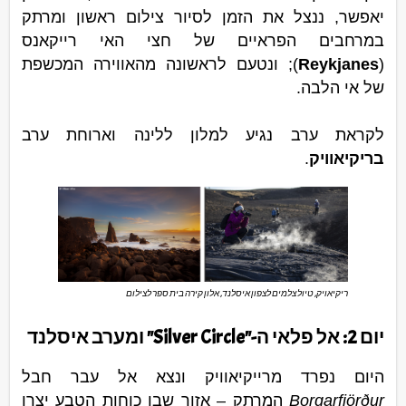
יאפשר, ננצל את הזמן לסיור צילום ראשון ומרתק
במרחבים הפראיים של חצי האי רייקאנס
(
Reykjanes
); ונטעם לראשונה מהאווירה המכשפת
של אי הלבה.
לקראת ערב נגיע למלון ללינה וארוחת ערב
בריקיאוויק
.
ריקיאויק, טיול צלמים לצפון איסלנד, אלון קירה בית ספר לצילום
יום 2: אל פלאי ה-"Silver Circle" ומערב איסלנד
היום נפרד מרייקיאוויק ונצא אל עבר חבל
Borgarfjörður
המרתק – אזור שבו כוחות הטבע יצרו