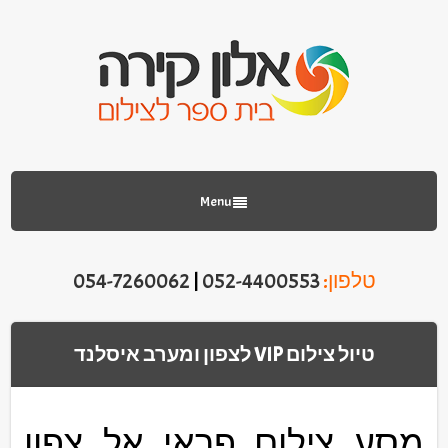
Menu
טלפון:
052-4400553
|
054-7260062
טיול צילום VIP לצפון ומערב איסלנד
מסע צילום פראי אל צפון