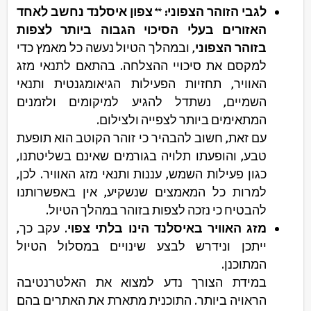
לגבי הזוהר הצפוני:
**
צפון איסלנד נחשב לאחד
האזורים בעלי הסיכוי הגבוה ביותר לצפות
בזוהר הצפוני
, ובמהלך הטיול נעשה כל מאמץ כדי
למקסם את סיכויי ההצלחה. בהתאם לתנאי מזג
האוויר, תחזיות הפעילות הגיאומגנטית ותנאי
השמיים, נשתדל להגיע למיקומים ולזמנים
המתאימים ביותר לצפייה ולצילום.
עם זאת, חשוב להבהיר כי זוהר הקוטב הוא תופעת
טבע, והופעתו תלויה בגורמים שאינם בשליטתנו,
כגון פעילות השמש, עננות ותנאי מזג האוויר. לכן,
למרות כל המאמצים שנשקיע, אין באפשרותנו
להבטיח כי נזכה לצפות בזוהר במהלך הטיול.
מזג האוויר באיסלנד הינו בלתי צפוי
. עקב כך,
ייתכן ונידרש לבצע שינויים במסלול הטיול
המתוכנן.
במידת הצורך נדע למצוא את האלטרנטיבה
הראויה ביותר. התוכנית מתארת את האתרים בהם