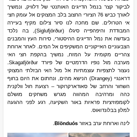
לביקור קצר בנמל הדייגים האותנטי של דלוויק, ונמשיך
לאורך כביש 76 הציורי החצוב בלב המצוקים אל עומק חצי
אי הטרולים. שם מחכה לנו סיור צילום מקיף בעיירה
המבודדת והיפהפייה סיגלו (Siglufjörður), בה נלכד
בעדשה את נמל הדייגים ההיסטורי, סירות העץ והמבנים
הצבעוניים האייקוניים המשקיפים אל המים. לאחר ארוחת
צהריים מקומית על המזח, נמשיך בהקפת חצי האי
מערבה מול נופיו הדרמטיים של פיורד Skagafjörður.
נעצור לתצפיות עוצמתיות אל מול האי הבזלתי המצוקי
דראנגיי (Drangey) הנישא מהים, ונחתום את היום בחוף
השחור והרחב של סאודארקרוקור – רצועת חול וולקנית
כהה ומרהיבה המהווה מגרש משחקים מושלם
לקומפוזיציות פראיות באור השקיעה, רגע לפני ההגעה
למלון בבלונדואוס.
לינה וארוחת ערב באזור
Blönduós
.