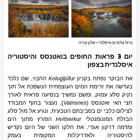
טיול צלמים איסלנד – אלון קירה
יום 3 פראות החופים בואטנסס והיסטוריה
איסלנדית בצפון
את הבוקר נפתח בקניון
Kolugljúfur
החבוי, שם נלכד
בעדשה את זרימת המים העוצמתית הנשפכת אל תוך
נקיק סלע עמוק, ומשם נמשיך בנסיעה פראית לאורך
חצי האי ואטנסס (
Vatnsnes
). נעצור בחוף המבודד
לצילום כלבי ים בסביבתם הטבעית, ונגיע אל מול סלע
הבזלת המונומנטלי
Hvítserkur
הפורץ מתוך הים
ומדמה דרקון אגדי. את חלקו השני של היום נקדיש
להיסטוריה ולאדריכלות המקומית בעמק