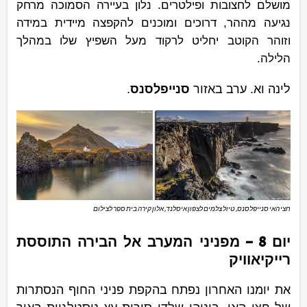
מושלם לחצובות ופילטרים. נלון בעיירה הסמוכה מרחק
נגיעה מההר, דרוכים ומוכנים להקפצה מיידית במידה
וזוהר הקוטב יחליט לרקוד מעל השפיץ שלו במהלך
הלילה.
לינה וא. ערב באזור
סנייפלסנס
.
חצי האי סנייפלסנס, טיול צלמים לצפון איסלנד, אלון קירה בית ספר לצילום
יום 8 –
מפניני המערב אל הבירה התוססת
רייקיאוויק
את יומנו האחרון נפתח בהקפת פניני החוף הנסתרות