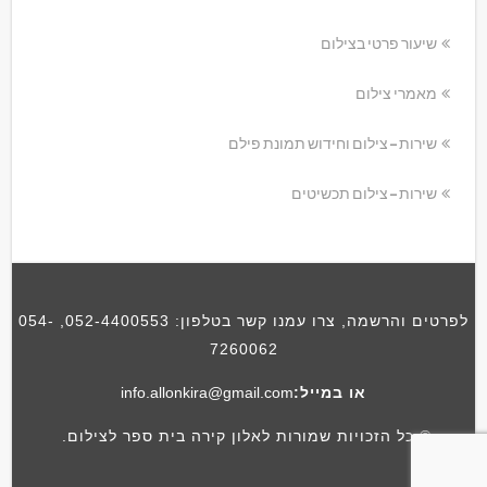
שיעור פרטי בצילום
מאמרי צילום
שירות – צילום וחידוש תמונת פילם
שירות – צילום תכשיטים
לפרטים והרשמה, צרו עמנו קשר בטלפון:
052-4400553
,
054-
7260062
או במייל:
info.allonkira@gmail.com
© כל הזכויות שמורות לאלון קירה בית ספר לצילום.