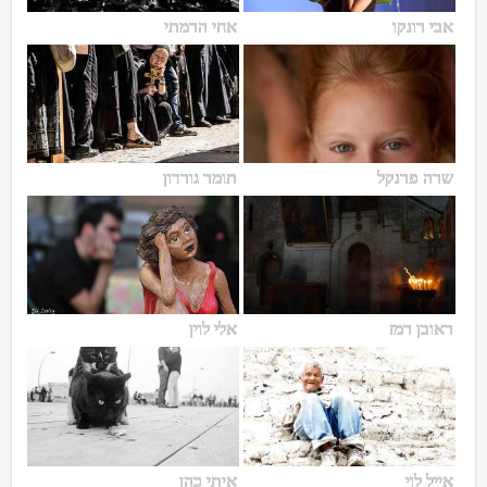
אבי רונקו
אחי הרמתי
שרה פרנקל
תומר גורדון
ראובן רמז
אלי לוין
אייל לוי
איתי כהן