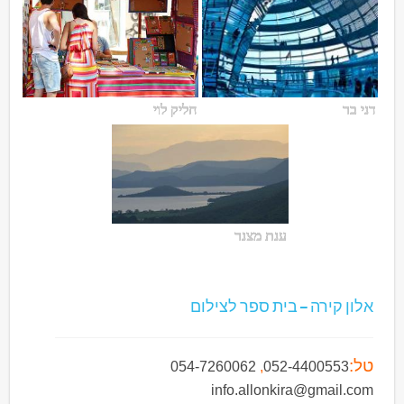
דני בר
חליק לוי
ענת מצנר
אלון קירה – בית ספר לצילום
טל:
054-7260062
,
052-4400553
info.allonkira@gmail.com