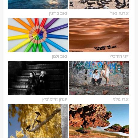
ארנה נאר
זאב ברונין
יוני הורביץ
זאב זלמן
ארז גולני
יונתן חיימוביץ