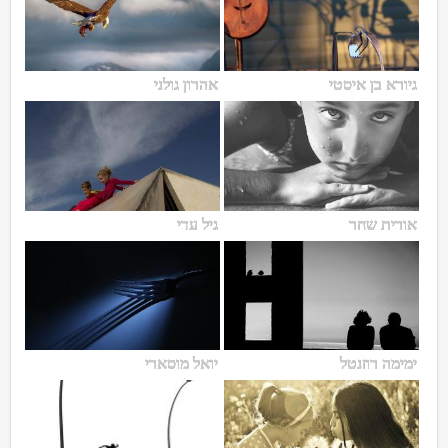
גיורא בן איסטי
אהרון גולני
אורית שחר
גיל עדי
ימימה רוזנטל
יואל מוסארי