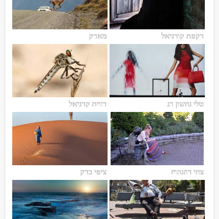
רקפת קורניאל
מארק
טלי נחשון דג
רווית קרניאל
צחי רוזנהויז
ציפי ברק