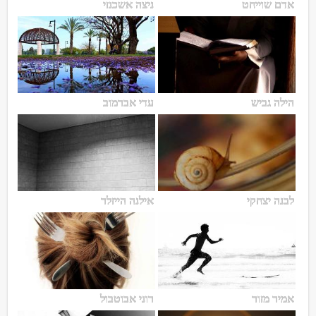
אדם שוייחט
ניצה אשכנזי
הילה גביש
עדי אברמוב
לבנה יצחקי
אילנה הייזלר
אמיר מזור
רוני אבוטבול