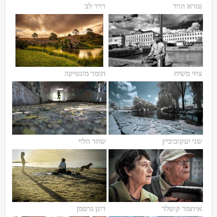
עזרא הדר
דויד לב
צחי משיח
תומר מונטיקה
שני יעקובוביץ
שחר הלוי
איתמר קוטלר
רונן גרסמן