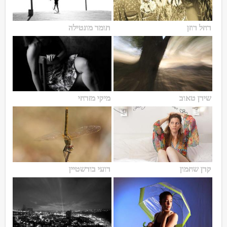
רחל רוזן
תומר מונטילה
שירן טאוב
מיקי מזרחי
קרן שחמון
רועי בורשטיין