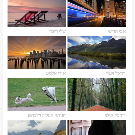
אבי הריש
שלי ריבר
דניאל זינגר
אודי אלמוג
רוויטל אילוז
חניתה העליון זילברמן