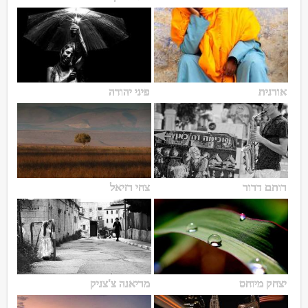
אורנית
פיני יהודה
רותם דרור
צחי רזיאל
יצחק מיוחס
מריאנה צ'צניק